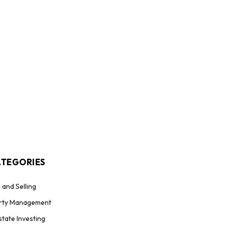
TEGORIES
 and Selling
rty Management
state Investing