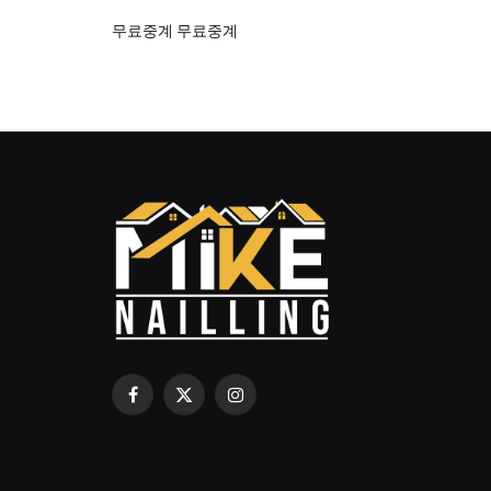
무료중계
무료중계
Facebook
X
Instagram
(Twitter)