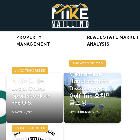
PROPERTY
REAL ESTATE MARKET
MANAGEMENT
ANALYSIS
UNCATEGORIZED
UNCATEGORIZED
Vietnamese
메이저놀이터
Handicrafts to
Legal Online
Discover on a
Sportsbooks in
Golf Trip 호치민
the U.S.
골프장
MARCH 4, 2025
NOVEMBER 28, 2024
UNCATEGORIZED
Gamification in